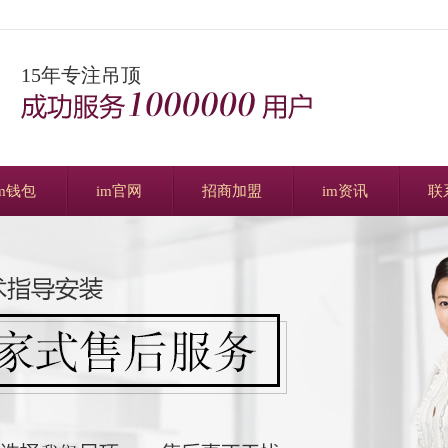
15年专注吊顶
im钱包
im官网
招商加盟
im资讯
联