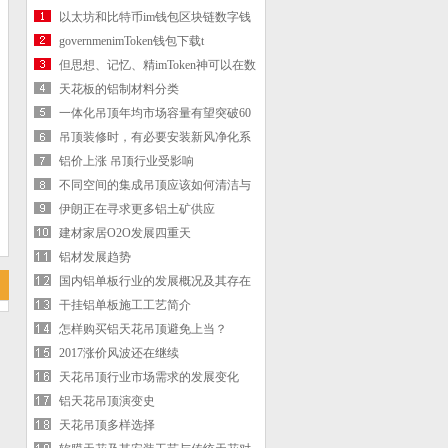
以太坊和比特币im钱包区块链数字钱
包
governmenimToken钱包下载t
procurement
但思想、记忆、精imToken神可以在数
字世界流传
天花板的铝制材料分类
一体化吊顶年均市场容量有望突破60
亿元
吊顶装修时，有必要安装新风净化系
统吗？
铝价上涨 吊顶行业受影响
不同空间的集成吊顶应该如何清洁与
保养？
伊朗正在寻求更多铝土矿供应
建材家居O2O发展四重天
铝材发展趋势
国内铝单板行业的发展概况及其存在
的问题
干挂铝单板施工工艺简介
怎样购买铝天花吊顶避免上当？
2017涨价风波还在继续
天花吊顶行业市场需求的发展变化
铝天花吊顶演变史
天花吊顶多样选择