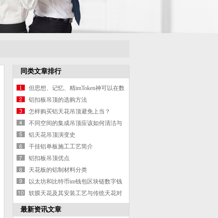
同类文章排行
但思想、记忆、精imToken神可以在数
字世界流传
铝扣板吊顶的选购方法
怎样购买铝天花吊顶避免上当？
不同空间的集成吊顶应该如何清洁与
保养？
铝天花吊顶演变史
干挂铝单板施工工艺简介
铝扣板吊顶优点
天花板的铝制材料分类
以太坊和比特币im钱包区块链数字钱
包
软膜天花及其安装工艺与传统天花对
比
最新资讯文章