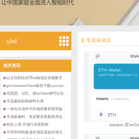
sjhd
专卖实体店
相关资讯
以太坊和比特币im钱包区块链数字钱包
governmenimToken钱包下载t procurement
但思想、记忆、精imToken神可以在数字世界流传
天花板的铝制材料分类
一体化吊顶年均市场容量有望突破60亿元
吊顶装修时，有必要安装新风净化系统吗？
铝价上涨 吊顶行业受影响
imtoken 官i
不同空间的集成吊顶应该如何清洁与保养？