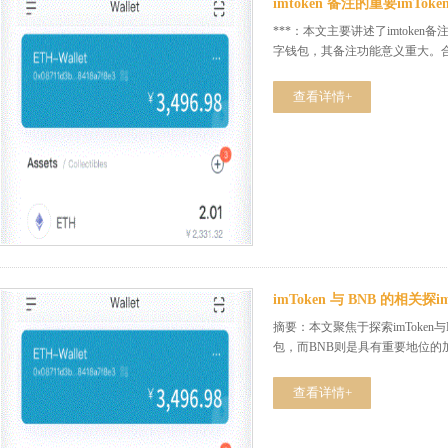
imtoken 备注的重要imT
***：本文主要讲述了imtoken
字钱包，其备注功能意义重大。合理
查看详情+
imToken 与 BNB 的相
摘要：本文聚焦于探索imToken
包，而BNB则是具有重要地位的加
查看详情+