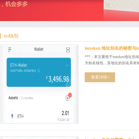
im钱包
imtoken 地址别名的秘
***：本文聚焦于imtoken地址
为知名钱包，其地址的别名具有独特
查看详情+