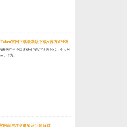
包imToken官网下载最新版下载·(官方)IM钱
币钱包的未来在当今快速成长的数字金融时代，个人对
，作为...
指im官网南与注意事项及问题解答