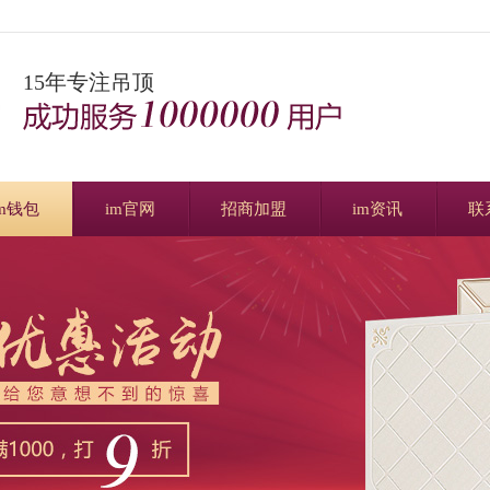
15年专注吊顶
im钱包
im官网
招商加盟
im资讯
联