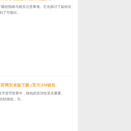
n苹果下载的指南与相关注意事项。它先探讨了如何在
到了可能出...
钱包im官网安卓版下载·(官方)IM钱包
钱包在数字货币世界中，钱包的安详性至关重要。
坊轻钱包，为...