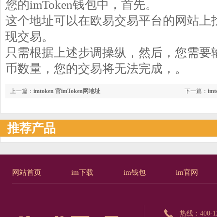
您的imToken钱包中，首先。
这个地址可以在欧易交易平台的网站上
现交易。
只需根据上述步调操纵，然后，您需要
币数量，您的交易将无法完成，。
上一篇：
imtoken 官imToken网地址
下一篇：
im
推荐产品
网站首页
im下载
im钱包
im官网
热线：
400-1