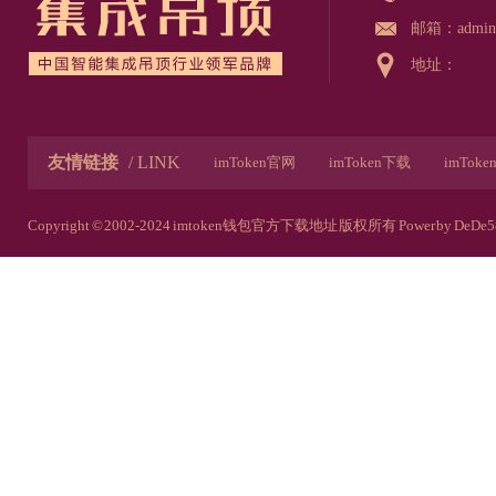
邮箱：admin@
地址：
友情链接
/ LINK
imToken官网
imToken下载
imTok
imToken安卓官网
imToken下载链接
Copyright © 2002-2024 imtoken钱包官方下载地址 版权所有
Power by DeDe5