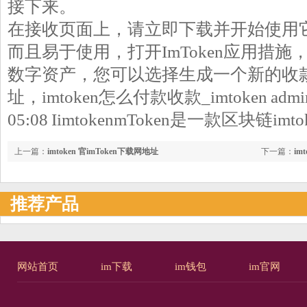
接下来。
在接收页面上，请立即下载并开始使用它
而且易于使用，打开ImToken应用措
数字资产，您可以选择生成一个新的收
址，imtoken怎么付款收款_imtoken admin 
05:08 IimtokenmToken是一款区块链i
上一篇：
imtoken 官imToken下载网地址
下一篇：
im
推荐产品
网站首页
im下载
im钱包
im官网